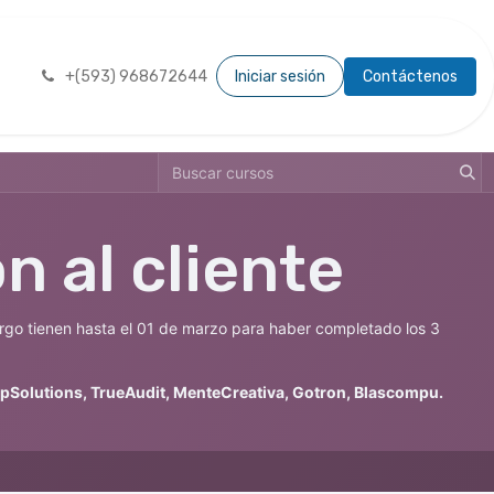
as
+(593) 968672644
Iniciar sesión
Contáctenos
́n al cliente
rgo tienen hasta el 01 de marzo para haber completado los 3
pSolutions, TrueAudit, MenteCreativa, Gotron, Blascompu.